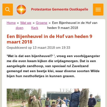
Ga
direct
naar
de
Home
»
Wat we
»
Groene
»
Een Bijenheuvel in de Hof van
hoofdinhoud
doen
Kerk
heden 9 maart 2018
Een Bijenheuvel in de Hof van heden 9
maart 2018
Gepubliceerd op 13 maart 2018 om 19:33
‘Wat is dat een bijenheuvel? ‘, vroeg een voorbijgangster
me die even kwam kijken die vrijdagmorgen. Dat is een
aangelegde zandhoop, van speciaal rul Zavelzand
gemengd met een beetje klei, waar diverse soorten Wilde
bijen hun nestholletjes in kunnen graven.