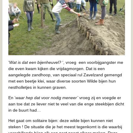
‘
Wat is dat een bijenheuvel?
‘, vroeg een voorbijgangster me
die even kwam kijken die vrijdagmorgen. Dat is een
aangelegde zandhoop, van speciaal rul Zavelzand gemengd
met een beetje klei, waar diverse soorten Wilde bijen hun
nestholletjes in kunnen graven.
En ‘
waar hep dat voor nodig meneer’
vroeg zij en voegde er
aan toe dat ze liever niet te veel van die enge steekbijen dicht
in de buurt had…
Het gaat om solitaire bijen: deze wilde bijen kunnen niet
steken ! De situatie die je het meest tegenkomt is die waarbij
verschillende bijen elk een nest naast elkaar maken. Deze