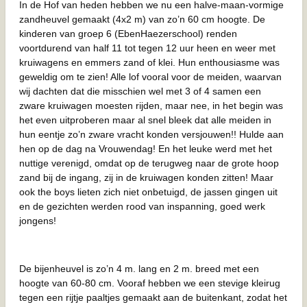
In de Hof van heden hebben we nu een halve-maan-vormige
zandheuvel gemaakt (4x2 m) van zo’n 60 cm hoogte. De
kinderen van groep 6 (EbenHaezerschool) renden
voortdurend van half 11 tot tegen 12 uur heen en weer met
kruiwagens en emmers zand of klei. Hun enthousiasme was
geweldig om te zien! Alle lof vooral voor de meiden, waarvan
wij dachten dat die misschien wel met 3 of 4 samen een
zware kruiwagen moesten rijden, maar nee, in het begin was
het even uitproberen maar al snel bleek dat alle meiden in
hun eentje zo’n zware vracht konden versjouwen!! Hulde aan
hen op de dag na Vrouwendag! En het leuke werd met het
nuttige verenigd, omdat op de terugweg naar de grote hoop
zand bij de ingang, zij in de kruiwagen konden zitten! Maar
ook the boys lieten zich niet onbetuigd, de jassen gingen uit
en de gezichten werden rood van inspanning, goed werk
jongens!
De bijenheuvel is zo’n 4 m. lang en 2 m. breed met een
hoogte van 60-80 cm. Vooraf hebben we een stevige kleirug
tegen een rijtje paaltjes gemaakt aan de buitenkant, zodat het