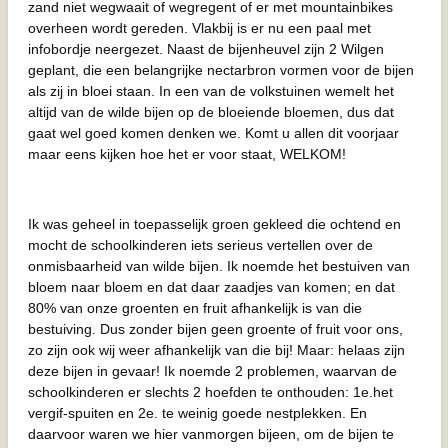
zand niet wegwaait of wegregent of er met mountainbikes
overheen wordt gereden. Vlakbij is er nu een paal met
infobordje neergezet. Naast de bijenheuvel zijn 2 Wilgen
geplant, die een belangrijke nectarbron vormen voor de bijen
als zij in bloei staan. In een van de volkstuinen wemelt het
altijd van de wilde bijen op de bloeiende bloemen, dus dat
gaat wel goed komen denken we. Komt u allen dit voorjaar
maar eens kijken hoe het er voor staat, WELKOM!
Ik was geheel in toepasselijk groen gekleed die ochtend en
mocht de schoolkinderen iets serieus vertellen over de
onmisbaarheid van wilde bijen. Ik noemde het bestuiven van
bloem naar bloem en dat daar zaadjes van komen; en dat
80% van onze groenten en fruit afhankelijk is van die
bestuiving. Dus zonder bijen geen groente of fruit voor ons,
zo zijn ook wij weer afhankelijk van die bij! Maar: helaas zijn
deze bijen in gevaar! Ik noemde 2 problemen, waarvan de
schoolkinderen er slechts 2 hoefden te onthouden: 1e.het
vergif-spuiten en 2e. te weinig goede nestplekken. En
daarvoor waren we hier vanmorgen bijeen, om de bijen te