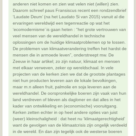
anderen niet komen en zien wat velen niet (willen) zien.
Daarom schreef paus Fransiscus recent een rondzendbrief
‘Laudate Deum’ (na het Laudato Si van 2015) vanuit al die
ervaringen wereldwijd een tegenreactie op wat het
‘ecomodernisme’ is gaan heten : “het grote vertrouwen van
veel mensen van de wereldhandel in technische
oplossingen om de huidige klimaatproblemen op te lossen.
De problemen van klimaatverandering treffen het hardst de
mensen die in armoede leven”, onderstreept mw. De
Zeeuw in haar artikel; zo zijn natuur, klimaat en mensen
met elkaar verweven, zeker op wereldschaal. In vele
projecten van de kerken zien we dat de grootste plantages
niet hun producten leveren aan de lokale bevolkingen,
maar m.n alleen fruit, palmolie en soja leveren aan de
wereldhandel. De oorspronkelijke boeren zijn vaak van hun
land verdreven of bleven als dagloner en dat alles in het
kader van ontwikkeling en (economische) vooruitgang.
Kerken zetten echter in op heel andere opties van juist
(weer) kleinschaligheid : dat heet nu ‘klimaatgerechtigheid’
want de gevolgen van de klimaatcrisis zijn ongelijk verdeeld
in de wereld. En dan zijn tegelijk ook de westerse boeren