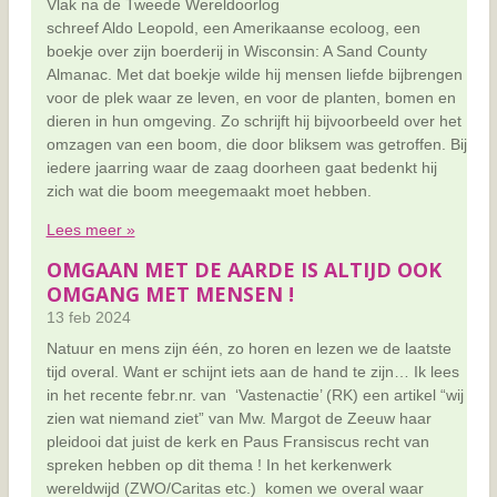
Vlak na de Tweede Wereldoorlog
schreef Aldo Leopold, een Amerikaanse ecoloog, een
boekje over zijn boerderij in Wisconsin: A Sand County
Almanac. Met dat boekje wilde hij mensen liefde bijbrengen
voor de plek waar ze leven, en voor de planten, bomen en
dieren in hun omgeving. Zo schrijft hij bijvoorbeeld over het
omzagen van een boom, die door bliksem was getroffen. Bij
iedere jaarring waar de zaag doorheen gaat bedenkt hij
zich wat die boom meegemaakt moet hebben.
Lees meer »
OMGAAN MET DE AARDE IS ALTIJD OOK
OMGANG MET MENSEN !
13 feb 2024
Natuur en mens zijn één, zo horen en lezen we de laatste
tijd overal. Want er schijnt iets aan de hand te zijn… Ik lees
in het recente febr.nr. van ‘Vastenactie’ (RK) een artikel “wij
zien wat niemand ziet” van Mw. Margot de Zeeuw haar
pleidooi dat juist de kerk en Paus Fransiscus recht van
spreken hebben op dit thema ! In het kerkenwerk
wereldwijd (ZWO/Caritas etc.) komen we overal waar