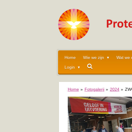
Ga
direct
naar
de
hoofdinhoud
Home
Wie we zijn
Wat we
Login
Home
»
Fotogalerij
»
2024
»
ZWO