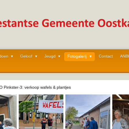
 doen
Geloof
Jeugd
Fotogalerij
Contact
ANB
 Pinkster-3: verkoop wafels & plantjes