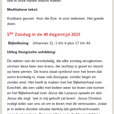
ook in onze harten intocht maken.
Meditatieve tekst:
Kostbare geuren. Voor die Ene. Is voor iedereen. Het goede
doen.
de
5
Zondag in de 40 dagentijd 2023
Bijbellezing
: Johannes 11, 1 t/m 4 plus 17 t/m 44
Uitleg liturgische schikking:
De takken van de kronkelwilg, die elke zondag terugkomen,
vormen deze keer een krans, die rechtop is gezet en steunt
op twee pinnen. De krans staat symbool voor het leven dat
soms kronkelig is, maar ook doorgaat, zonder begin en
zonder eind. Het heeft te maken met het Bijbelverhaal over
Ezechiël, die een vallei met botten weer tot leven ziet komen
en het Bijbelverhaal over Jezus die Lazarus opwekt en dan
Jezus die zegt: ‘wie in mij gelooft zal leven’. Jezus Christus
nodigt ieder van ons uit om te leven met dit vertrouwen, zodat
je in iedere doodse situatie dankzij dat geloofsvertrouwen