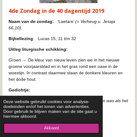
4de Zondag in de 40 dagentijd 2019
Naam van de zondag:
‘Laetare’
(= Verheug u. Jesaja
66,10).
Bijbellezing
: Lucas 15, 11 t/m 32
Uitleg liturgische schikking:
Groen
– De kleur van nieuw leven zien we in het nieuwe
groene voorjaarsblad en in het gras rond een oase in de
woestijn. In contrast daarmee staan de donkere kleuren en
het dode hout.
Gedichtje:
‘Je verheugen, als leven zich toont in wat verloren was als het
Deze website gebruikt cookies voor analyse-
doeleinden en/of het tonen van advertenties.
gevonden wordt.’
Door gebruik te blijven maken van de site gaat u
hiermee akkoord.
Akkoord