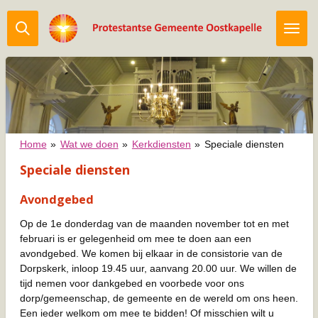
Ga
direct
naar
de
hoofdinhoud
Home
»
Wat we doen
»
Kerkdiensten
»
Speciale diensten
Speciale diensten
Avondgebed
Op de 1e donderdag van de maanden november tot en met
februari is er gelegenheid om mee te doen aan een
avondgebed. We komen bij elkaar in de consistorie van de
Dorpskerk, inloop 19.45 uur, aanvang 20.00 uur. We willen de
tijd nemen voor dankgebed en voorbede voor ons
dorp/gemeenschap, de gemeente en de wereld om ons heen.
Een ieder welkom om mee te bidden! Of misschien wilt u