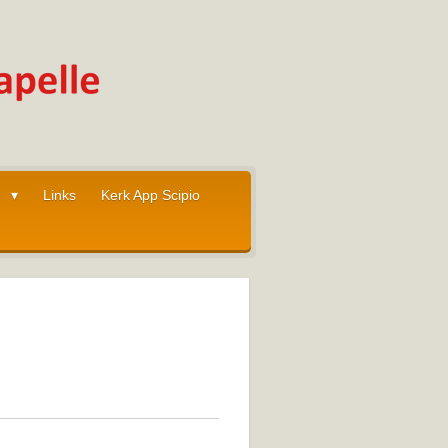
I
Links
Kerk App Scipio