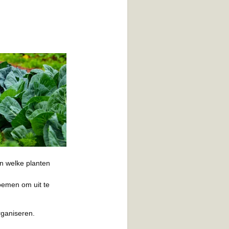
n welke planten
oemen om uit te
rganiseren.