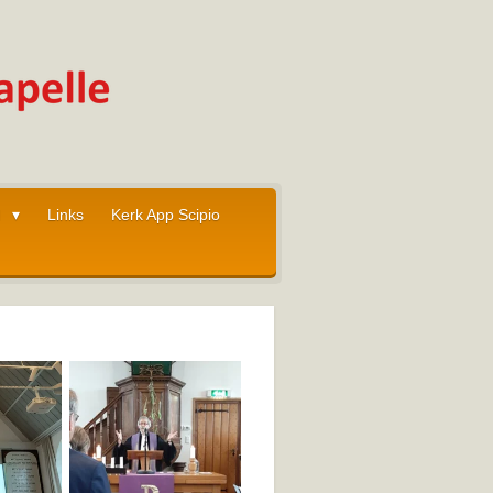
I
Links
Kerk App Scipio