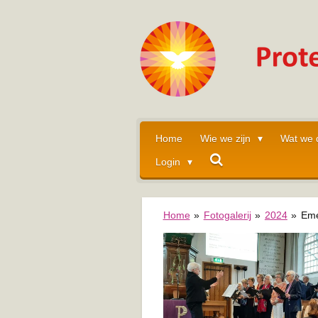
Ga
direct
naar
de
hoofdinhoud
Home
Wie we zijn
Wat we
Login
Home
»
Fotogalerij
»
2024
»
Eme