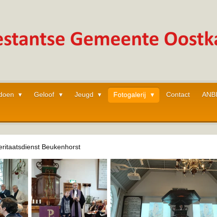
 doen
Geloof
Jeugd
Fotogalerij
Contact
ANB
ritaatsdienst Beukenhorst