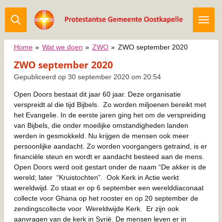
Ga
direct
naar
de
Home
»
Wat we doen
»
ZWO
»
ZWO september 2020
hoofdinhoud
ZWO september 2020
Gepubliceerd op 30 september 2020 om 20:54
Open Doors bestaat dit jaar 60 jaar. Deze organisatie
verspreidt al die tijd Bijbels. Zo worden miljoenen bereikt met
het Evangelie. In de eerste jaren ging het om de verspreiding
van Bijbels, die onder moeilijke omstandigheden landen
werden in gesmokkeld. Nu krijgen de mensen ook meer
persoonlijke aandacht. Zo worden voorgangers getraind, is er
financiële steun en wordt er aandacht besteed aan de mens.
Open Doors werd ooit gestart onder de naam “De akker is de
wereld; later “Kruistochten”. Ook Kerk in Actie werkt
wereldwijd. Zo staat er op 6 september een werelddiaconaat
collecte voor Ghana op het rooster en op 20 september de
zendingscollecte voor Wereldwijde Kerk. Er zijn ook
aanvragen van de kerk in Syrië. De mensen leven er in