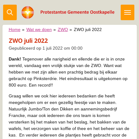
Ga
direct
naar
de
Home
»
Wat we doen
»
ZWO
»
ZWO juli 2022
hoofdinhoud
ZWO juli 2022
Gepubliceerd op 1 juli 2022 om 00:00
Dank!
Tegenover alle narigheid en ellende die er is in onze
wereld, vandaag een vrolijk stukje van de ZWO. Want wat
hebben we met zijn allen een prachtig bedrag bij elkaar
gebracht op Pinksterdrie. Het eindresultaat is uitgekomen op
800 euro. Een record!!
Graag willen we ook hier iedereen bedanken die heeft
meegeholpen om er een gezellig feestje van te maken.
Natuurlijk Jumbo/Ton den Dikken en aannemingsbedrijf
Francke, maar ook iedereen die ons team is komen
versterken bij het maken van het beslag, het bakken van de
wafels, het verzorgen van koffie of thee en het beheer van de
kas.
En verder iedereen die plantjes heeft gebracht voor de