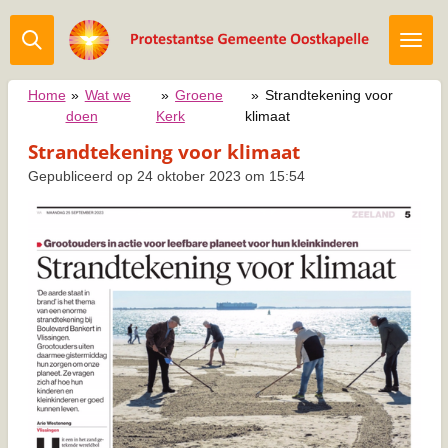
Ga
direct
naar
de
Home
»
Wat we
»
Groene
»
Strandtekening voor
hoofdinhoud
doen
Kerk
klimaat
Strandtekening voor klimaat
Gepubliceerd op 24 oktober 2023 om 15:54