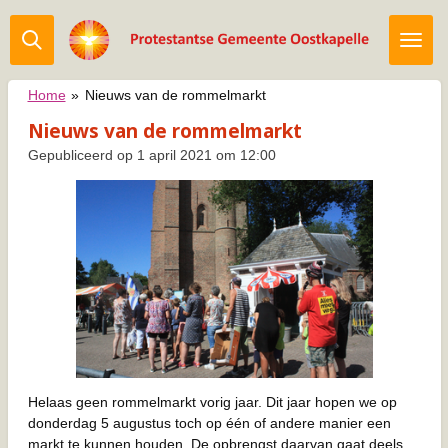
Ga
direct
naar
de
Home
»
Nieuws van de rommelmarkt
hoofdinhoud
Nieuws van de rommelmarkt
Gepubliceerd op 1 april 2021 om 12:00
Helaas geen rommelmarkt vorig jaar. Dit jaar hopen we op
donderdag 5 augustus toch op één of andere manier een
markt te kunnen houden. De opbrengst daarvan gaat deels