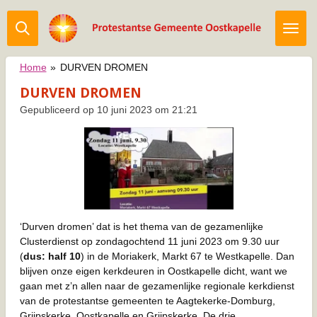
Ga
direct
naar
de
Home
»
DURVEN DROMEN
hoofdinhoud
DURVEN DROMEN
Gepubliceerd op 10 juni 2023 om 21:21
‘Durven dromen’ dat is het thema van de gezamenlijke
Clusterdienst op zondagochtend 11 juni 2023 om 9.30 uur
(
dus: half 10
) in de Moriakerk, Markt 67 te Westkapelle. Dan
blijven onze eigen kerkdeuren in Oostkapelle dicht, want we
gaan met z’n allen naar de gezamenlijke regionale kerkdienst
van de protestantse gemeenten te Aagtekerke-Domburg,
Grijpskerke, Oostkapelle en Grijpskerke. De drie