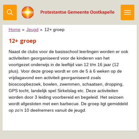
Ga
direct
naar
de
Home
»
Jeugd
»
12+ groep
hoofdinhoud
12+ groep
Naast de clubs voor de basisschool leerlingen worden er ook
activiteiten georganiseerd voor de kinderen van het
voortgezet onderwijs in de leeftijd van 12 t/m 16 jaar (12
plus). Voor deze groep wordt er om de 5 á 6 weken op de
vrijdagavond een activiteit georganiseerd zoals
bioscoopbezoek, bowlen, zwemmen, schaatsen, dropping,
GPS tocht, landelijk spel Sirkelslag etc. Deze activiteiten
worden door 3 leiding voorbereid en begeleid. Het seizoen
wordt afgesloten met een barbecue. De groep ligt gemiddeld
op zo’n 10 deelnemers vanuit de jeugd.