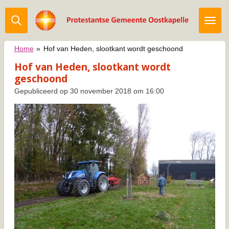
Ga
direct
naar
de
Home
»
Hof van Heden, slootkant wordt geschoond
hoofdinhoud
Hof van Heden, slootkant wordt
geschoond
Gepubliceerd op 30 november 2018 om 16:00