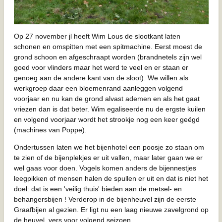
Op 27 november jl heeft Wim Lous de slootkant laten
schonen en omspitten met een spitmachine. Eerst moest de
grond schoon en afgeschraapt worden (brandnetels zijn wel
goed voor vlinders maar het werd te veel en er staan er
genoeg aan de andere kant van de sloot). We willen als
werkgroep daar een bloemenrand aanleggen volgend
voorjaar en nu kan de grond alvast ademen en als het gaat
vriezen dan is dat beter. Wim egaliseerde nu de ergste kuilen
en volgend voorjaar wordt het strookje nog een keer geëgd
(machines van Poppe).
Ondertussen laten we het bijenhotel een poosje zo staan om
te zien of de bijenplekjes er uit vallen, maar later gaan we er
wel gaas voor doen. Vogels komen anders de bijennestjes
leegpikken of mensen halen de spullen er uit en dat is niet het
doel: dat is een 'veilig thuis' bieden aan de metsel- en
behangersbijen ! Verderop in de bijenheuvel zijn de eerste
Graafbijen al gezien. Er ligt nu een laag nieuwe zavelgrond op
de heuvel, vers voor volgend seizoen.