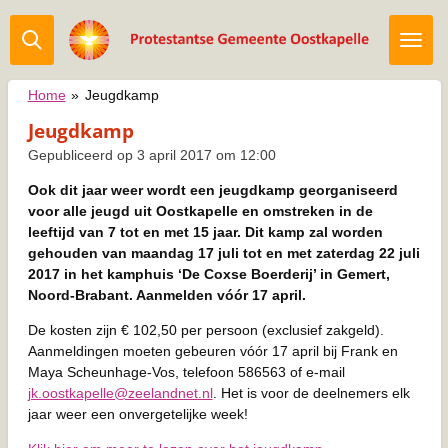
Ga
direct
naar
de
Home
»
Jeugdkamp
hoofdinhoud
Jeugdkamp
Gepubliceerd op 3 april 2017 om 12:00
Ook dit jaar weer wordt een jeugdkamp georganiseerd
voor alle jeugd uit Oostkapelle en omstreken in de
leeftijd van 7 tot en met 15 jaar. Dit kamp zal worden
gehouden van maandag 17 juli tot en met zaterdag 22 juli
2017 in het kamphuis ‘De Coxse Boerderij’ in Gemert,
Noord-Brabant. Aanmelden vóór 17 april.
De kosten zijn € 102,50 per persoon (exclusief zakgeld).
Aanmeldingen moeten gebeuren vóór 17 april bij Frank en
Maya Scheunhage-Vos, telefoon 586563 of e-mail
jk.oostkapelle@zeelandnet.nl
. Het is voor de deelnemers elk
jaar weer een onvergetelijke week!